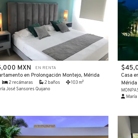
5,000 MXN
$45,
EN RENTA
rtamento en Prolongación Montejo, Mérida
Casa e
2 recámaras
2 baños
103 m²
Mérida
ía José Sansores Quijano
MONPA
María 