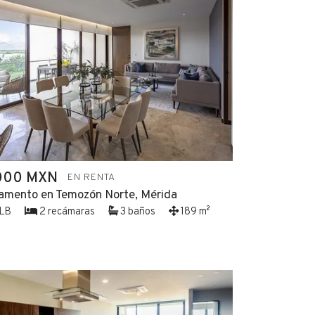
000 MXN
EN RENTA
amento en Temozón Norte, Mérida
LB
2 recámaras
3 baños
189 m²