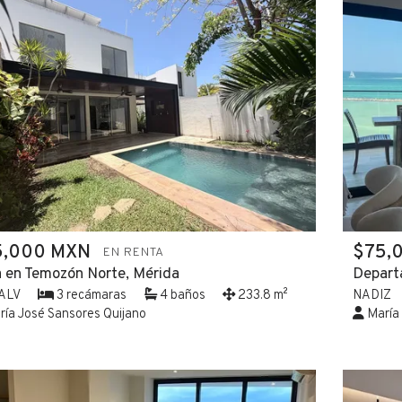
5,000 MXN
$75,
EN RENTA
 en Temozón Norte, Mérida
Depart
ALV
3 recámaras
4 baños
233.8 m²
NADIZ
ía José Sansores Quijano
María 