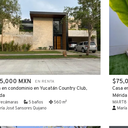
35,000 MXN
$75,
EN RENTA
 en condominio en Yucatán Country Club,
Casa e
da
Mérida
recámaras
5 baños
560 m²
MART8
ía José Sansores Quijano
María 