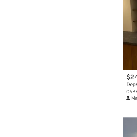
$2
Depa
GAB
Mar