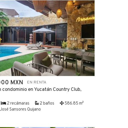
000 MXN
EN RENTA
n condominio en Yucatán Country Club,
2 recámaras
2 baños
586.85 m²
José Sansores Quijano