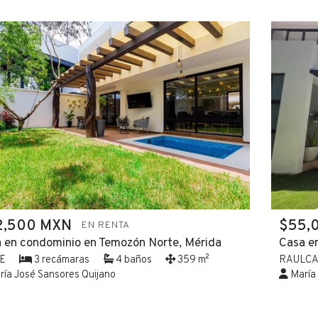
2,500 MXN
$55,
EN RENTA
 en condominio en Temozón Norte, Mérida
Casa e
E
3 recámaras
4 baños
359 m²
RAULC
ía José Sansores Quijano
María 