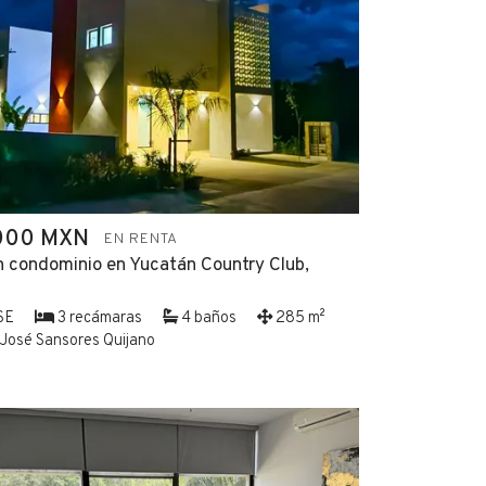
000 MXN
EN RENTA
n condominio en Yucatán Country Club,
SE
3 recámaras
4 baños
285 m²
José Sansores Quijano