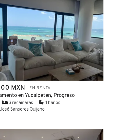
000 MXN
EN RENTA
amento en Yucalpeten, Progreso
3 recámaras
4 baños
José Sansores Quijano