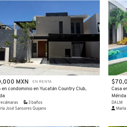
0,000 MXN
$70,
EN RENTA
 en condominio en Yucatán Country Club,
Casa e
da
Mérida
recámaras
3 baños
DALM
ía José Sansores Quijano
María 