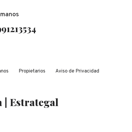
ámanos
991213534
anos
Propietarios
Aviso de Privacidad
 | Estrategal