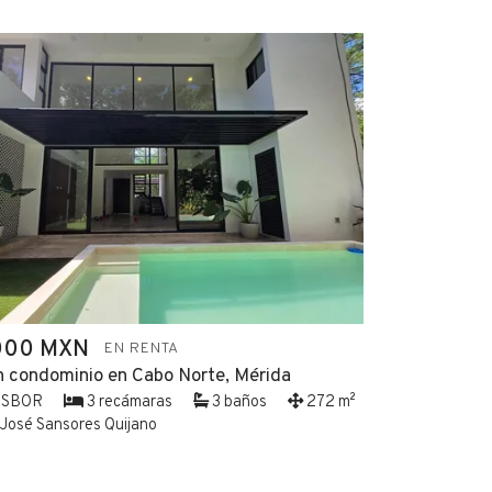
000 MXN
EN RENTA
n condominio en Cabo Norte, Mérida
ASBOR
3 recámaras
3 baños
272 m²
José Sansores Quijano