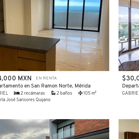
4,000 MXN
$30,
EN RENTA
rtamento en San Ramon Norte, Mérida
Depart
RIEL
2 recámaras
2 baños
105 m²
GABRIE
ía José Sansores Quijano