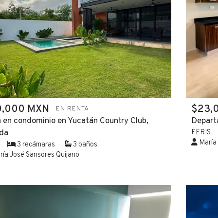
0,000 MXN
$23,
EN RENTA
 en condominio en Yucatán Country Club,
Depart
da
FERIS
María 
3 recámaras
3 baños
ía José Sansores Quijano