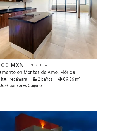
000 MXN
EN RENTA
amento en Montes de Ame, Mérida
1 recámara
2 baños
89.36 m²
José Sansores Quijano