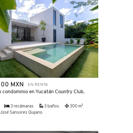
000 MXN
EN RENTA
n condominio en Yucatán Country Club,
3 recámaras
3 baños
300 m²
José Sansores Quijano